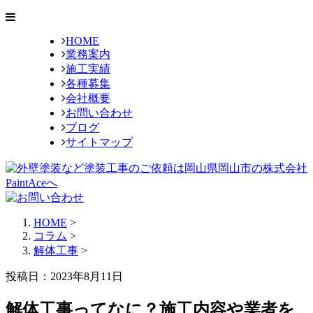
HOME
業務案内
施工実績
各種募集
会社概要
お問い合わせ
ブログ
サイトマップ
HOME
>
コラム
>
解体工事
>
投稿日：2023年8月11日
解体工事ってなに？施工内容や業者を